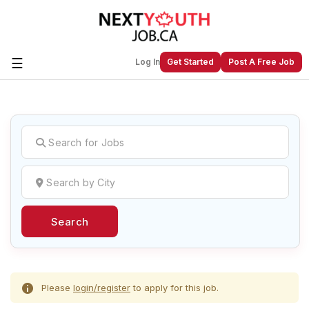
☰
Log In
Get Started
Post A Free Job
Create a New Listing to
Join Our
Next Youth Job Community!
Find or List your Job.
Have an account?
Log In
Search
Post Your Job
Post Your Resume
Create Employer Account
Create Job Seeker
Account
Please
login/register
to apply for this job.