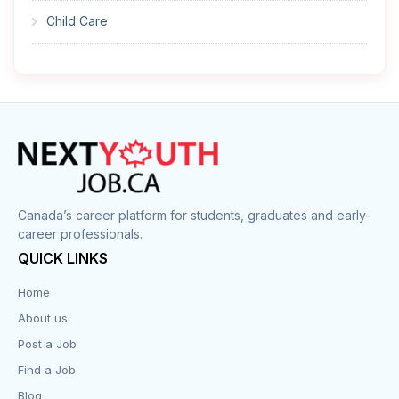
Child Care
Cleaner
Construction
Cook
Corrections
Canada’s career platform for students, graduates and early-
career professionals.
Customer Service
QUICK LINKS
Data Entry
Home
About us
Design
Post a Job
Distribution-Shipping
Find a Job
Blog