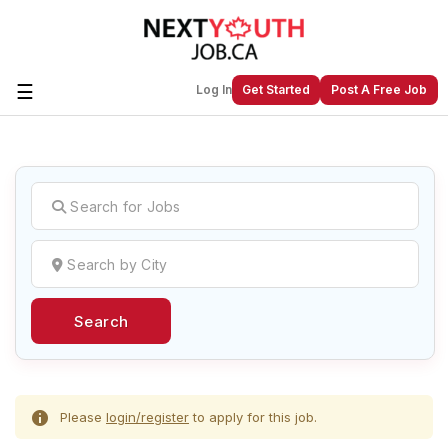
☰
Log In
Get Started
Post A Free Job
Create a New Listing to
Join Our
Next Youth Job Community!
Find or List your Job.
Have an account?
Log In
Search
Post Your Job
Post Your Resume
Create Employer Account
Create Job Seeker
Account
Please
login/register
to apply for this job.