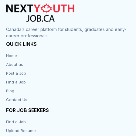
Cook
Corrections
Canada’s career platform for students, graduates and early-
career professionals.
Customer Service
QUICK LINKS
Data Entry
Home
About us
Design
Post a Job
Distribution-Shipping
Find a Job
Blog
Domestic & Caregivers
Contact Us
Education
FOR JOB SEEKERS
Find a Job
Engineering
Upload Resume