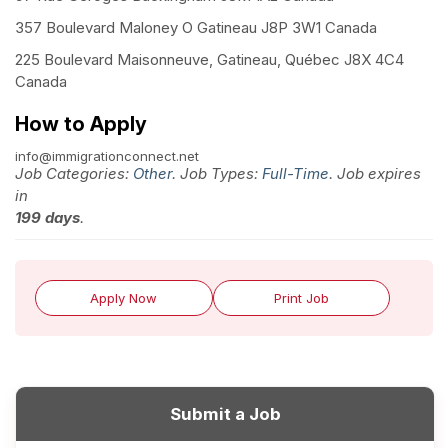
357 Boulevard Maloney O Gatineau J8P 3W1 Canada
225 Boulevard Maisonneuve, Gatineau, Québec J8X 4C4
Canada
How to Apply
info@immigrationconnect.net
Job Categories:
Other
. Job Types:
Full-Time
. Job expires
in
199 days
.
Apply Now
Print Job
Submit a Job