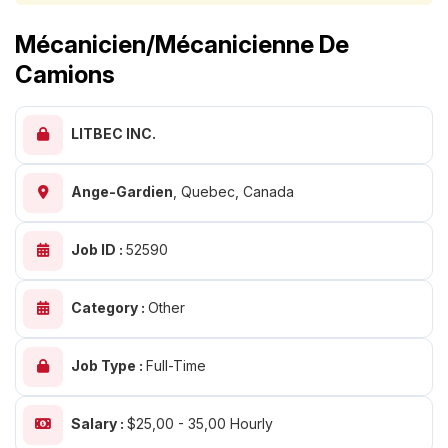
Mécanicien/mécanicienne De
Camions
LITBEC INC.
Ange-Gardien
,
Quebec, Canada
Job ID :
52590
Category :
Other
Job Type :
Full-Time
Salary :
$25,00 - 35,00 Hourly