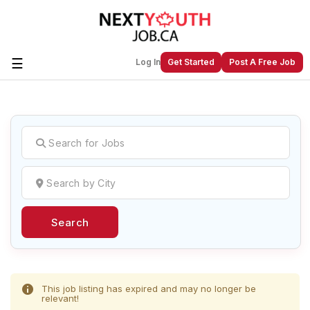
☰
Log In
Get Started
Post A Free Job
Create a New Listing to
Join Our
Next Youth Job Community!
Find or List your Job.
Have an account?
Log In
Search
Post Your Job
Post Your Resume
Create Employer Account
Create Job Seeker
Account
This job listing has expired and may no longer be
relevant!