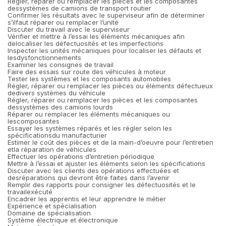
Régler, réparer ou remplacer les pièces et les composantes
dessystèmes de camions de transport routier
Confirmer les résultats avec le superviseur afin de déterminer
s’ilfaut réparer ou remplacer l’unité
Discuter du travail avec le superviseur
Vérifier et mettre à l’essai les éléments mécaniques afin
delocaliser les défectuosités et les imperfections
Inspecter les unités mécaniques pour localiser les défauts et
lesdysfonctionnements
Examiner les consignes de travail
Faire des essais sur route des véhicules à moteur
Tester les systèmes et les composants automobiles
Régler, réparer ou remplacer les pièces ou éléments défectueux
dedivers systèmes du véhicule
Régler, réparer ou remplacer les pièces et les composantes
dessystèmes des camions lourds
Réparer ou remplacer les éléments mécaniques ou
lescomposantes
Essayer les systèmes réparés et les régler selon les
spécificationsdu manufacturier
Estimer le coût des pièces et de la main-d’oeuvre pour l’entretien
etla réparation de véhicules
Effectuer les opérations d’entretien périodique
Mettre à l’essai et ajuster les éléments selon les spécifications
Discuter avec les clients des opérations effectuées et
desréparations qui devront être faites dans l’avenir
Remplir des rapports pour consigner les défectuosités et le
travailexécuté
Encadrer les apprentis et leur apprendre le métier
Expérience et spécialisation
Domaine de spécialisation
Système électrique et électronique