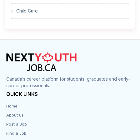
Child Care
Cleaner
Construction
Cook
Corrections
Canada’s career platform for students, graduates and early-
career professionals.
Customer Service
QUICK LINKS
Data Entry
Home
About us
Design
Post a Job
Distribution-Shipping
Find a Job